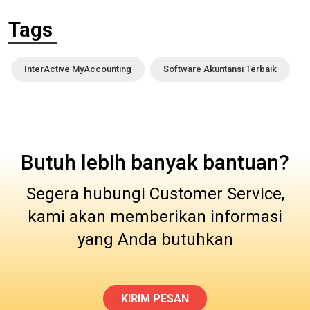
Tags
InterActive MyAccounting
Software Akuntansi Terbaik
Butuh lebih banyak bantuan?
Segera hubungi Customer Service,
kami akan memberikan informasi
yang Anda butuhkan
KIRIM PESAN