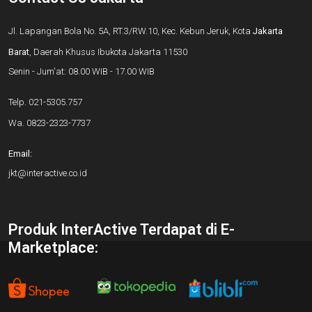
Jl. Lapangan Bola No. 5A, RT.3/RW.10, Kec. Kebun Jeruk, Kota
Jakarta
Barat
, Daerah Khusus Ibukota Jakarta 11530
Senin - Jum'at: 08.00 WIB - 17.00 WIB
Telp.
021-5305.757
Wa.
0823-2323-7737
Email:
jkt@interactive.co.id
Produk InterActive Terdapat di E-
Marketplace: