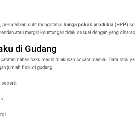
, perusahaan sulit mengetahui
harga pokok produksi (HPP)
se
alu rendah atau margin keuntungan tidak sesuai dengan yang dihara
Baku di Gudang
encatatan bahan baku masih dilakukan secara manual. Data stok y
an jumlah fisik di gudang.
seperti:
is
rol