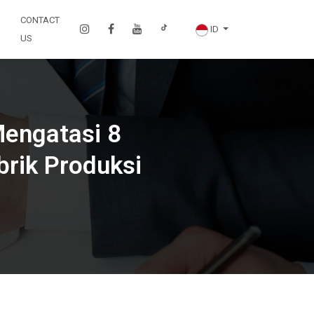
CONTACT
ID
US
Mengatasi 8
brik Produksi