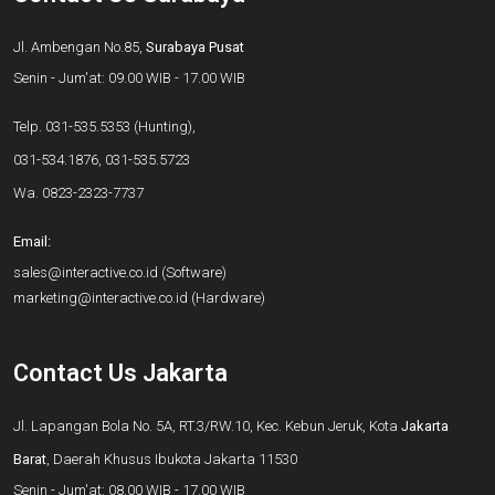
Jl. Ambengan No.85,
Surabaya Pusat
Senin - Jum'at: 09.00 WIB - 17.00 WIB
Telp.
031-535.5353
(Hunting),
031-534.1876
,
031-535.5723
Wa.
0823-2323-7737
Email:
sales@interactive.co.id
(Software)
marketing@interactive.co.id
(Hardware)
Contact Us Jakarta
Jl. Lapangan Bola No. 5A, RT.3/RW.10, Kec. Kebun Jeruk, Kota
Jakarta
Barat
, Daerah Khusus Ibukota Jakarta 11530
Senin - Jum'at: 08.00 WIB - 17.00 WIB