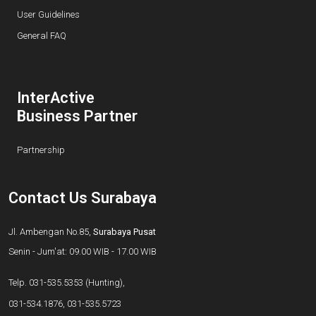
User Guidelines
General FAQ
InterActive
Business Partner
Partnership
Contact Us Surabaya
Jl. Ambengan No.85,
Surabaya Pusat
Senin - Jum'at: 09.00 WIB - 17.00 WIB
Telp.
031-535.5353
(Hunting),
031-534.1876
,
031-535.5723