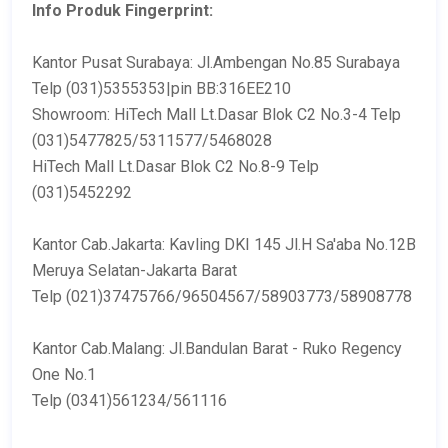
Info Produk Fingerprint:
Kantor Pusat Surabaya: Jl.Ambengan No.85 Surabaya
Telp (031)5355353|pin BB:316EE210
Showroom: HiTech Mall Lt.Dasar Blok C2 No.3-4 Telp
(031)5477825/5311577/5468028
HiTech Mall Lt.Dasar Blok C2 No.8-9 Telp
(031)5452292
Kantor Cab.Jakarta: Kavling DKI 145 Jl.H Sa'aba No.12B
Meruya Selatan-Jakarta Barat
Telp (021)37475766/96504567/58903773/58908778
Kantor Cab.Malang: Jl.Bandulan Barat - Ruko Regency
One No.1
Telp (0341)561234/561116