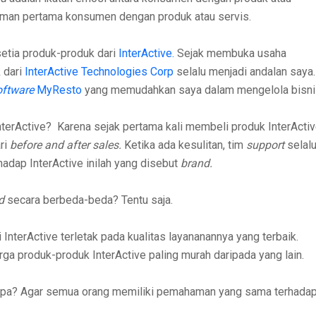
aman pertama konsumen dengan produk atau servis.
setia produk-produk dari
InterActive.
Sejak membuka usaha
 dari
InterActive Technologies Corp
selalu menjadi andalan saya.
oftware
MyResto
yang memudahkan saya dalam mengelola bisni
rActive? Karena sejak pertama kali membeli produk InterActiv
ri
before and after sales.
Ketika ada kesulitan, tim
support
selal
adap InterActive inilah yang disebut
brand.
nd
secara berbeda-beda? Tentu saja.
 InterActive terletak pada kualitas layananannya yang terbaik.
arga produk-produk InterActive paling murah daripada yang lain.
apa? Agar semua orang memiliki pemahaman yang sama terhada