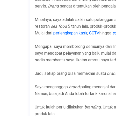
servis.
Brand
sangat ditentukan oleh pengal
Misalnya, saya adalah salah satu pelanggan 
restoran
sea food
5 tahun lalu, produk-produk
Mulai dari
perlengkapan kasir
,
CCTV,
hingga
s
Mengapa saya memborong semuanya dari Inte
saya mendapat pelayanan yang baik, mulai da
sedia membantu saya. Ikatan emosi saya terh
Jadi, setiap orang bisa memaknai suatu
bra
Saya menganggap
brand
paling menonjol dari
Namun, bisa jadi Anda lebih tertarik karena h
Untuk itulah perlu dilakukan
branding.
Untuk 
produk kita.