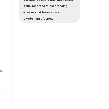
#kualitasbrand #jasabranding
#jasaweb #jasawebsite
#websiteprofesional
o,
n