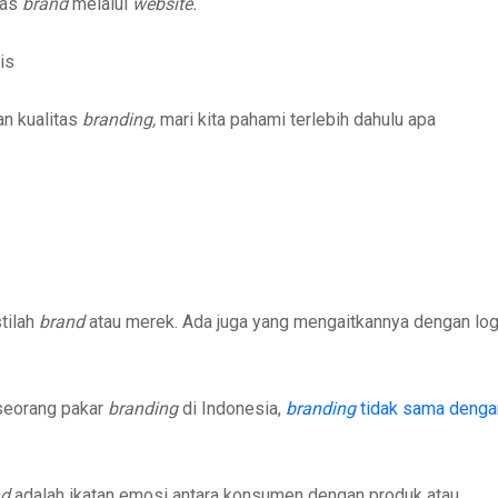
tas
brand
melalui
website.
is
n kualitas
branding,
mari kita pahami terlebih dahulu apa
tilah
brand
atau merek. Ada juga yang mengaitkannya dengan log
seorang pakar
branding
di Indonesia,
branding
tidak sama denga
nd
adalah ikatan emosi antara konsumen dengan produk atau