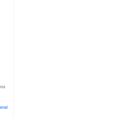
nis
enal