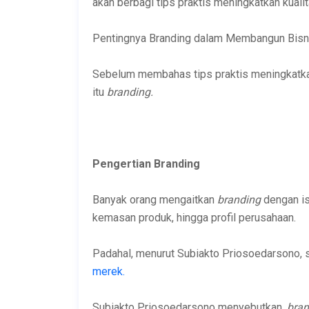
akan berbagi tips praktis meningkatkan kuali
Pentingnya Branding dalam Membangun Bisn
Sebelum membahas tips praktis meningkatka
itu
branding.
Pengertian Branding
Banyak orang mengaitkan
branding
dengan is
kemasan produk, hingga profil perusahaan.
Padahal, menurut Subiakto Priosoedarsono, 
merek.
Subiakto Priosoedarsono menyebutkan,
bra