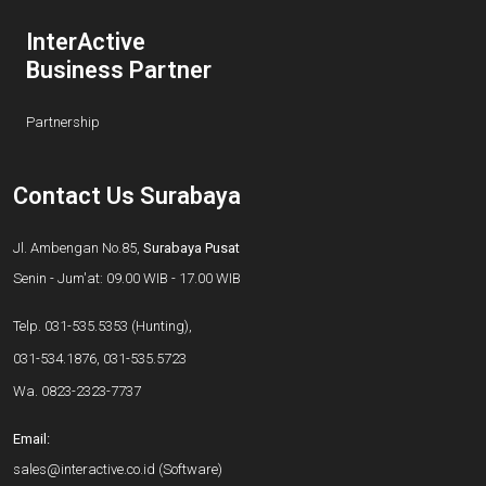
InterActive
Business Partner
Partnership
Contact Us Surabaya
Jl. Ambengan No.85,
Surabaya Pusat
Senin - Jum'at: 09.00 WIB - 17.00 WIB
Telp.
031-535.5353
(Hunting),
031-534.1876
,
031-535.5723
Wa.
0823-2323-7737
Email:
sales@interactive.co.id
(Software)