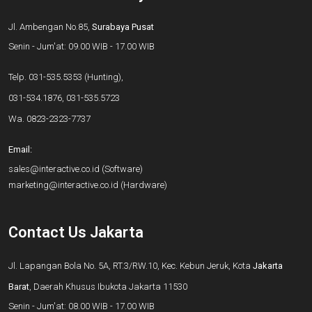
Jl. Ambengan No.85,
Surabaya Pusat
Senin - Jum'at: 09.00 WIB - 17.00 WIB
Telp.
031-535.5353
(Hunting),
031-534.1876
,
031-535.5723
Wa.
0823-2323-7737
Email:
sales@interactive.co.id
(Software)
marketing@interactive.co.id
(Hardware)
Contact Us Jakarta
Jl. Lapangan Bola No. 5A, RT.3/RW.10, Kec. Kebun Jeruk, Kota
Jakarta
Barat
, Daerah Khusus Ibukota Jakarta 11530
Senin - Jum'at: 08.00 WIB - 17.00 WIB