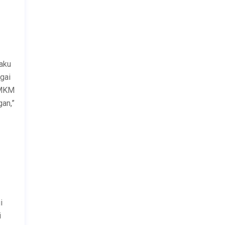
aku
gai
UMKM
an,”
i
i