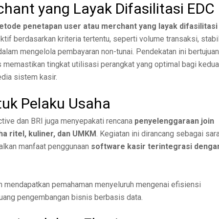
chant yang Layak Difasilitasi EDC
tode penetapan user atau merchant yang layak difasilitasi
tif berdasarkan kriteria tertentu, seperti volume transaksi, stabi
dalam mengelola pembayaran non-tunai. Pendekatan ini bertujuan
 memastikan tingkat utilisasi perangkat yang optimal bagi kedua
dia sistem kasir.
tuk Pelaku Usaha
Active dan BRI juga menyepakati rencana
penyelenggaraan join
a ritel, kuliner, dan UMKM
. Kegiatan ini dirancang sebagai sar
nalkan manfaat penggunaan
software kasir terintegrasi denga
apkan mendapatkan pemahaman menyeluruh mengenai efisiensi
eluang pengembangan bisnis berbasis data.