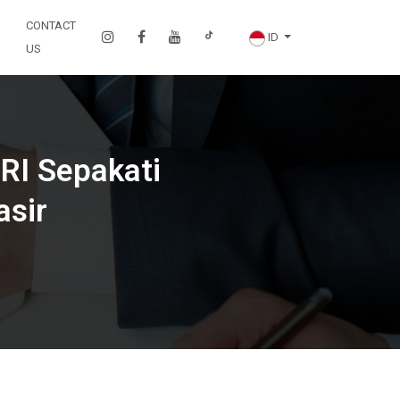
CONTACT
ID
US
BRI Sepakati
asir