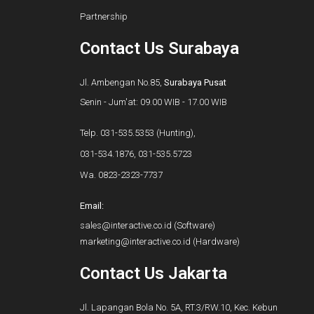
Partnership
Contact Us Surabaya
Jl. Ambengan No.85,
Surabaya Pusat
Senin - Jum'at: 09.00 WIB - 17.00 WIB
Telp.
031-535.5353
(Hunting),
031-534.1876
,
031-535.5723
Wa.
0823-2323-7737
Email:
sales@interactive.co.id
(Software)
marketing@interactive.co.id
(Hardware)
Contact Us Jakarta
Jl. Lapangan Bola No. 5A, RT.3/RW.10, Kec. Kebun