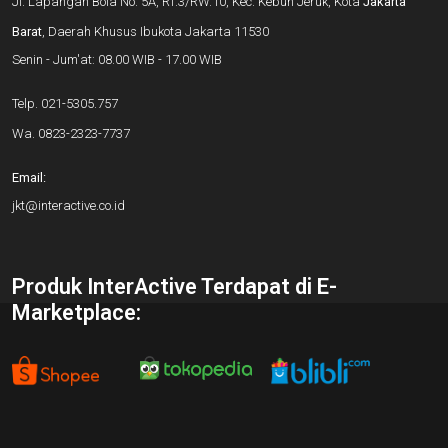
Jl. Lapangan Bola No. 5A, RT.3/RW.10, Kec. Kebun Jeruk, Kota
Jakarta
Barat
, Daerah Khusus Ibukota Jakarta 11530
Senin - Jum'at: 08.00 WIB - 17.00 WIB
Telp.
021-5305.757
Wa.
0823-2323-7737
Email:
jkt@interactive.co.id
Produk InterActive Terdapat di E-
Marketplace: