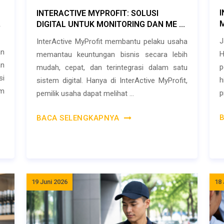
I
INTERACTIVE MYPROFIT: SOLUSI
A
DIGITAL UNTUK MONITORING DAN ME ...
J
InterActive MyProfit membantu pelaku usaha
n
H
memantau keuntungan bisnis secara lebih
an
p
mudah, cepat, dan terintegrasi dalam satu
si
h
sistem digital. Hanya di InterActive MyProfit,
em
p
pemilik usaha dapat melihat ...
BACA SELENGKAPNYA
19 Juni 2026
18 