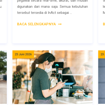
si
pegawai secara real-time, akurat, dan mudah
t
u.
digunakan dari mana saja. Semua kebutuhan
l
tersebut tersedia di InAct sebagai ...
M
BACA SELENGKAPNYA
23 Juni 2026
23 