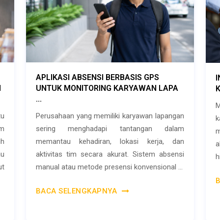
APLIKASI ABSENSI BERBASIS GPS
I
I
UNTUK MONITORING KARYAWAN LAPA
K
...
M
tu
Perusahaan yang memiliki karyawan lapangan
k
m
sering menghadapi tantangan dalam
m
ih
memantau kehadiran, lokasi kerja, dan
a
u
aktivitas tim secara akurat. Sistem absensi
h
ut
manual atau metode presensi konvensional ...
BACA SELENGKAPNYA