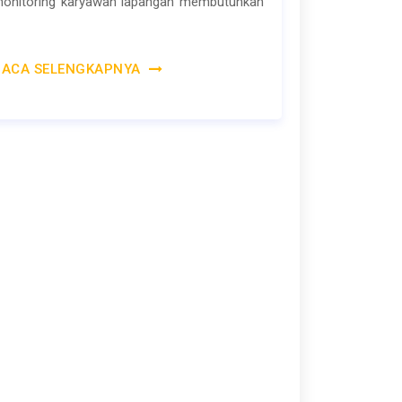
onitoring karyawan lapangan membutuhkan
.
BACA SELENGKAPNYA