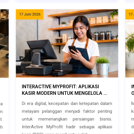
17 Juni 2026
17 
INTERACTIVE MYPROFIT: APLIKASI
I
KASIR MODERN UNTUK MENGELOLA ...
Di era digital, kecepatan dan ketepatan dalam
M
ra
melayani pelanggan menjadi faktor penting
am
untuk memenangkan persaingan bisnis.
m
.
InterActive MyProfit hadir sebagai aplikasi
d
ih