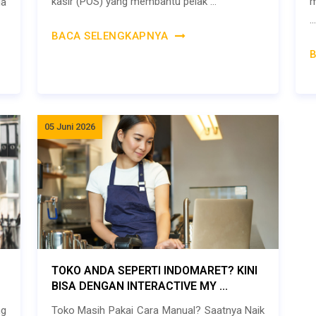
kasir (POS) yang membantu pelak ...
m
ga
..
BACA SELENGKAPNYA
05 Juni 2026
TOKO ANDA SEPERTI INDOMARET? KINI
BISA DENGAN INTERACTIVE MY ...
ng
Toko Masih Pakai Cara Manual? Saatnya Naik