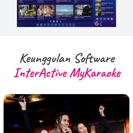
Keunggulan Software
InterActive MyKaraoke