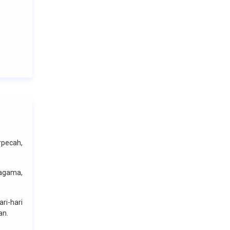
rpecah,
 agama,
ri-hari
an.