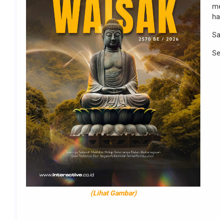
me
ha
Sa
Se
(Lihat Gambar)