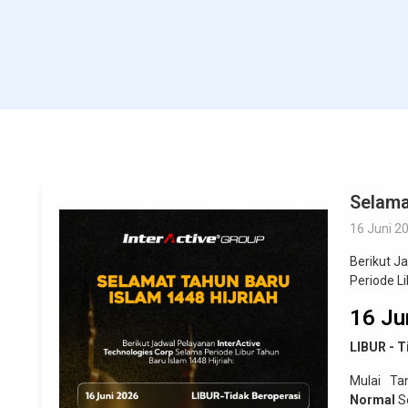
Selama
16 Juni 2
Berikut J
Periode Li
16 Ju
LIBUR - T
Mulai T
Normal
Se