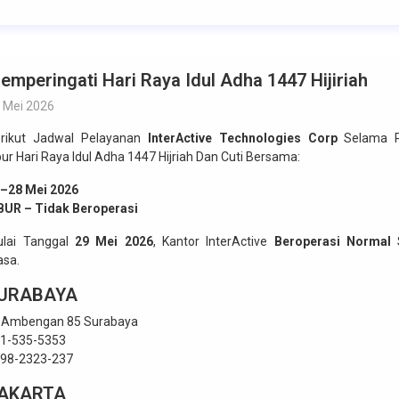
emperingati Hari Raya Idul Adha 1447 Hijiriah
 Mei 2026
rikut Jadwal Pelayanan
InterActive Technologies Corp
Selama P
bur Hari Raya Idul Adha 1447 Hijriah Dan Cuti Bersama:
–28 Mei 2026
BUR – Tidak Beroperasi
lai Tanggal
29 Mei 2026
, Kantor InterActive
Beroperasi Normal
S
asa.
URABAYA
. Ambengan 85 Surabaya
1-535-5353
98-2323-237
AKARTA