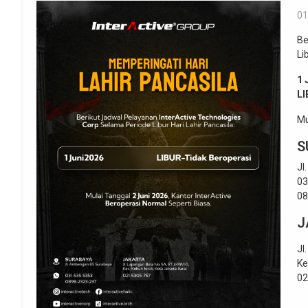
01
Be
Li
1 
LI
Mu
S
Jl
03
08
J
Jl
Ke
02