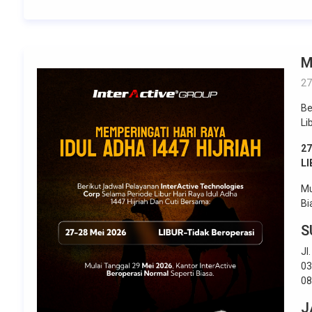
M
27
Be
Li
27
LI
Mu
Bi
S
Jl
03
08
J