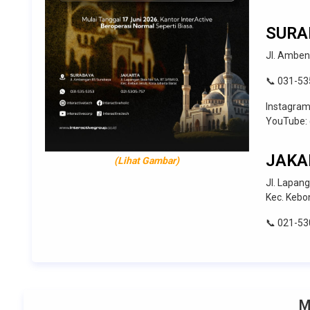
SURA
Jl. Amben
📞 031-53
Instagram
YouTube: 
JAKA
(Lihat Gambar)
Jl. Lapang
Kec. Kebo
📞 021-53
M