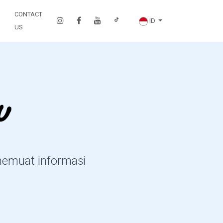
CONTACT
ID
US
u
 memuat informasi