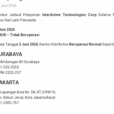
 Juni 2026
rikut Jadwal Pelayanan
InterActive Technologies Corp
Selama P
bur Hari Lahir Pancasila:
Juni 2026
BUR – Tidak Beroperasi
lai Tanggal
2 Juni 2026
, Kantor InterActive
Beroperasi Normal
Seperti
URABAYA
. Ambengan 85 Surabaya
1-535-5353
98-2323-237
AKARTA
. Lapangan Bola No. 5A, RT.3/RW.10,
c. Kebun Jeruk, Kota Jakarta Barat
1-5305-757