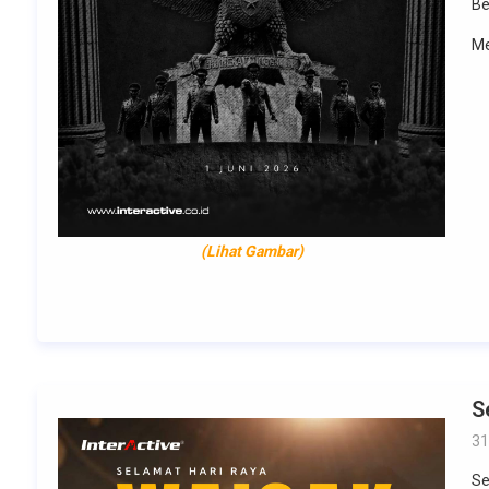
Be
Me
(Lihat Gambar)
S
31
Se