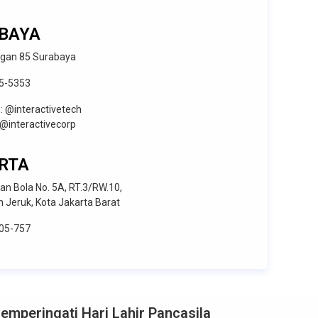
BAYA
gan 85 Surabaya
5-5353
: @interactivetech
@interactivecorp
RTA
an Bola No. 5A, RT.3/RW.10,
n Jeruk, Kota Jakarta Barat
05-757
emperingati Hari Lahir Pancasila