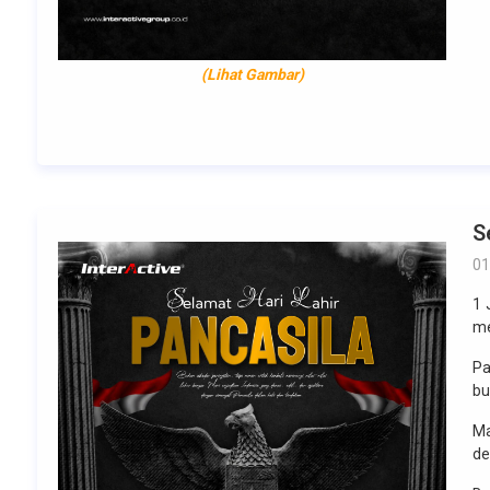
(Lihat Gambar)
S
01
1 
me
Pa
bu
Ma
de