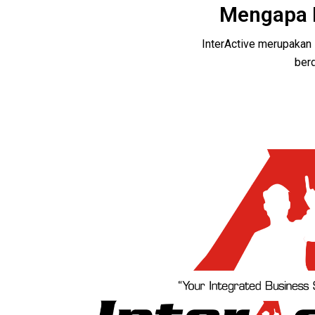
Mengapa H
InterActive merupaka
berd