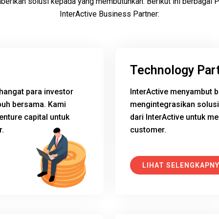
rikan solusi kepada yang membutuhkan. Berikut ini berbagai P
InterActive Business Partner:
Technology Par
hangat para investor
InterActive menyambut b
buh bersama. Kami
mengintegrasikan solusi
nture capital untuk
dari InterActive untuk m
r.
customer.
LIHAT SELENGKAPN