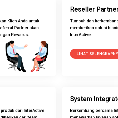
Reseller Partne
kan Klien Anda untuk
Tumbuh dan berkembang 
ferral Partner akan
memberikan solusi bisni
dengan Rewards.
InterActive.
LIHAT SELENGKAPN
System Integrat
produk dari InterActive
Berkembang bersama Inte
diberikan dari team
menawarkan layanan sol