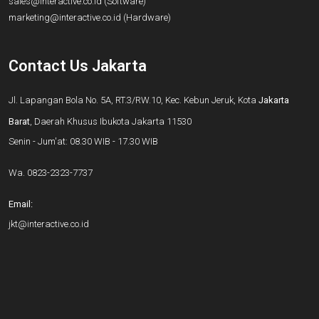
sales@interactive.co.id
(Software)
marketing@interactive.co.id
(Hardware)
Contact Us Jakarta
Jl. Lapangan Bola No. 5A, RT.3/RW.10, Kec. Kebun Jeruk, Kota
Jakarta
Barat
, Daerah Khusus Ibukota Jakarta 11530
Senin - Jum'at: 08.30 WIB - 17.30 WIB
Wa.
0823-2323-7737
Email:
jkt@interactive.co.id