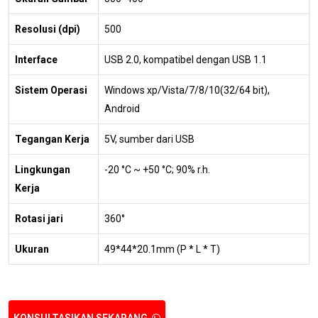
Resolusi (dpi)
500
Interface
USB 2.0, kompatibel dengan USB 1.1
Sistem Operasi
Windows xp/Vista/7/8/10(32/64 bit),
Android
Tegangan Kerja
5V, sumber dari USB
Lingkungan
-20 °C ~ +50 °C; 90% r.h.
Kerja
Rotasi jari
360°
Ukuran
49*44*20.1mm (P * L * T)