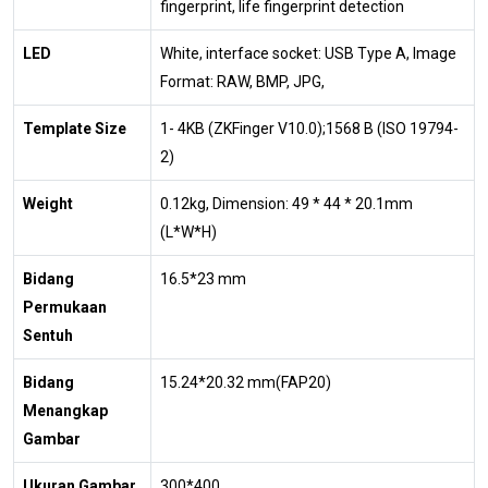
fingerprint, life fingerprint detection
LED
White, interface socket: USB Type A, Image
Format: RAW, BMP, JPG,
Template Size
1- 4KB (ZKFinger V10.0);1568 B (ISO 19794-
2)
Weight
0.12kg, Dimension: 49 * 44 * 20.1mm
(L*W*H)
Bidang
16.5*23 mm
Permukaan
Sentuh
Bidang
15.24*20.32 mm(FAP20)
Menangkap
Gambar
Ukuran Gambar
300*400