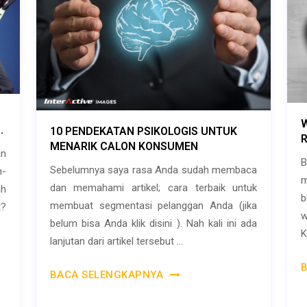
.
10 PENDEKATAN PSIKOLOGIS UNTUK
MENARIK CALON KONSUMEN
an
B
Sebelumnya saya rasa Anda sudah membaca
n-
m
dan memahami artikel; cara terbaik untuk
ah
b
membuat segmentasi pelanggan Anda (jika
?
w
belum bisa Anda klik disini ). Nah kali ini ada
K
lanjutan dari artikel tersebut ...
BACA SELENGKAPNYA