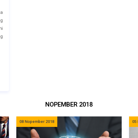
ia
ng
ni
ng
NOPEMBER 2018
08 Nopember 2018
05