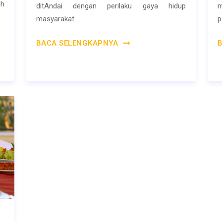
ih
ditAndai dengan perilaku gaya hidup
m
masyarakat ...
p 
BACA SELENGKAPNYA