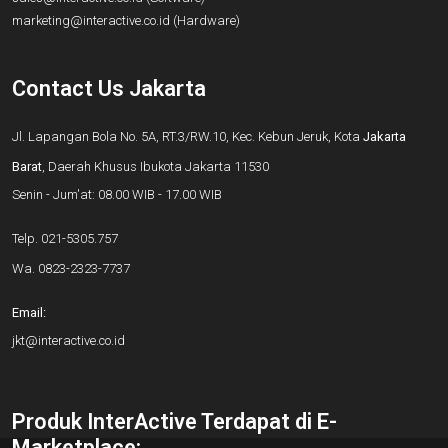
marketing@interactive.co.id
(Hardware)
Contact Us Jakarta
Jl. Lapangan Bola No. 5A, RT.3/RW.10, Kec. Kebun Jeruk, Kota
Jakarta
Barat
, Daerah Khusus Ibukota Jakarta 11530
Senin - Jum'at: 08.00 WIB - 17.00 WIB
Telp.
021-5305.757
Wa.
0823-2323-7737
Email:
jkt@interactive.co.id
Produk InterActive Terdapat di E-
Marketplace: