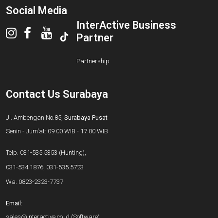
Social Media
InterActive Business
Partner
Partnership
Contact Us Surabaya
Jl. Ambengan No.85,
Surabaya Pusat
Senin - Jum'at: 09.00 WIB - 17.00 WIB
Telp.
031-535.5353
(Hunting),
031-534.1876
,
031-535.5723
Wa.
0823-2323-7737
Email:
sales@interactive.co.id
(Software)