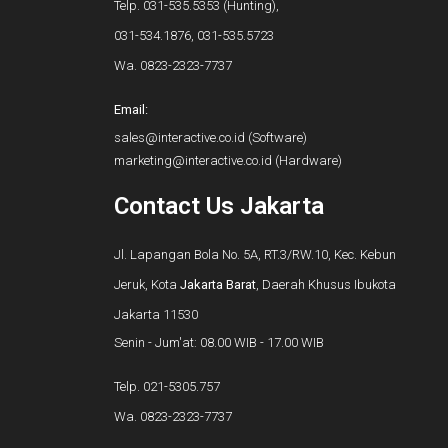
Telp.
031-535.5353
(Hunting),
031-534.1876
,
031-535.5723
Wa.
0823-2323-7737
Email:
sales@interactive.co.id
(Software)
marketing@interactive.co.id
(Hardware)
Contact Us Jakarta
Jl. Lapangan Bola No. 5A, RT.3/RW.10, Kec. Kebun
Jeruk, Kota
Jakarta Barat
, Daerah Khusus Ibukota
Jakarta 11530
Senin - Jum'at: 08.00 WIB - 17.00 WIB
Telp.
021-5305.757
Wa.
0823-2323-7737