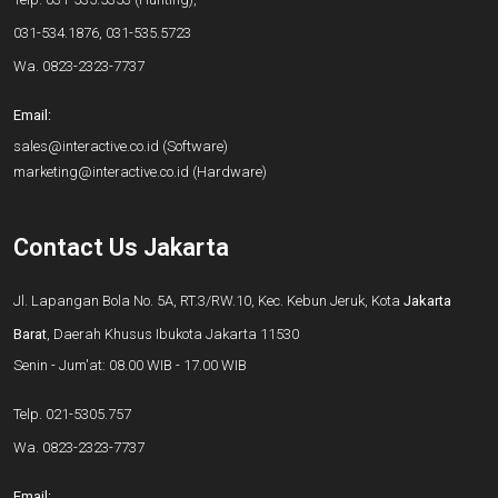
031-534.1876
,
031-535.5723
Wa.
0823-2323-7737
Email:
sales@interactive.co.id
(Software)
marketing@interactive.co.id
(Hardware)
Contact Us Jakarta
Jl. Lapangan Bola No. 5A, RT.3/RW.10, Kec. Kebun Jeruk, Kota
Jakarta
Barat
, Daerah Khusus Ibukota Jakarta 11530
Senin - Jum'at: 08.00 WIB - 17.00 WIB
Telp.
021-5305.757
Wa.
0823-2323-7737
Email: